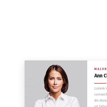
MAJOR
Ann C
Lorem i
consecte
do eius
ut labo